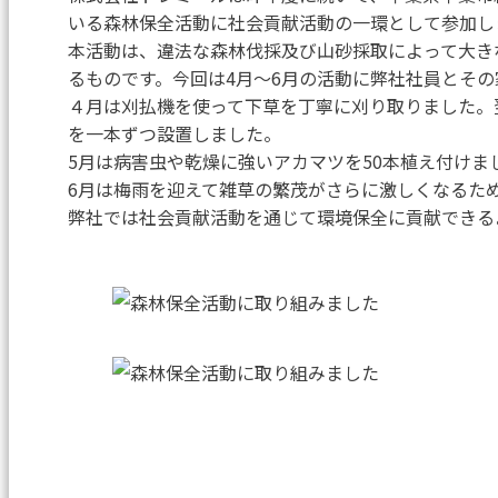
いる森林保全活動に社会貢献活動の⼀環として参加し
本活動は、違法な森林伐採及び⼭砂採取によって⼤き
るものです。今回は4⽉〜6⽉の活動に弊社社員とそ
４⽉は刈払機を使って下草を丁寧に刈り取りました。
を⼀本ずつ設置しました。
5⽉は病害⾍や乾燥に強いアカマツを50本植え付けま
6⽉は梅⾬を迎えて雑草の繁茂がさらに激しくなるた
弊社では社会貢献活動を通じて環境保全に貢献できる