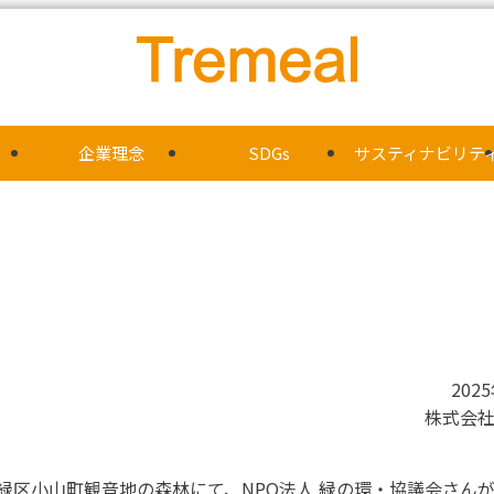
企業理念
SDGs
サスティナビリテ
202
株式会
緑区⼩⼭町観⾳地の森林にて、NPO法⼈ 緑の環・協議会さん