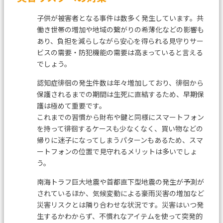
子供が被害者となる事件は数多く発生しています。共
働き世帯の増加や地域の繋がりの希薄化などの影響も
あり、
負担を減らしながら安心を得られる見守りサー
ビスの需要・防犯機能の需要は高まっていると言える
でしょう。
認知症徘徊の発生件数は年々増加しており、徘徊から
保護されるまでの期間は生死に直結するため、早期保
護は極めて重要です。
これまでの習慣から財布や鍵と同様にスマートフォン
を持って徘徊するケースも少なくなく、
買い物などの
帰りに迷子になってしまうパターンもあるため、スマ
ートフォンの位置で見守れるメリットは多いでしょ
う。
南海トラフ巨大地震や首都直下型地震の発生が予測が
されているほか、気候変動による豪雨災害の増加など
災害リスクとは
隣り合わせな状況です。災害はいつ発
生するかわからず、不慣れなアイテムを使って突発的